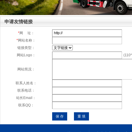
申请友情链接
*
网 址：
*
网站名称：
链接类型：
(110*
网站Logo：
网站简况：
联系人姓名：
联系电话：
站长Email：
联系QQ：