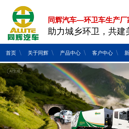
同辉汽车—环卫车生产厂
助力城乡环卫，共建
首页
关于同辉
产品中心
客户中心