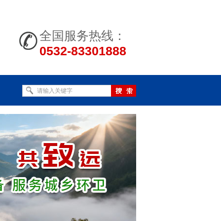
全国服务热线：
0532-83301888