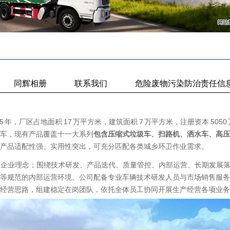
同辉相册
联系我们
危险废物污染防治责任信
05 年，厂区占地面积 17 万平方米，建筑面积 7 万平方米，注册资本 5
车，现有产品覆盖十一大系列
包含压缩式垃圾车、扫路机、洒水车、高压
产品适配性强、实用性突出，可充分匹配各类城乡环卫作业需求。
” 的企业理念；围绕技术研发、产品迭代、质量管控、内部运营、长期发展
等规范的内部运营环境。公司配备专业车辆技术研发人员与市场销售服务
与经营思路，组建稳定在岗团队，依托全体员工协同开展生产经营各项业