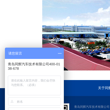
请您留言
青岛同辉汽车技术有限公司400-01
38-678
分享至：
关于同
青岛同辉汽车技术有限