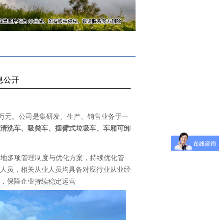
息公开
050 万元。公司是集研发、生产、销售业务于一
清洗车、吸粪车、摆臂式垃圾车、车厢可卸
落地多项管理制度与优化方案，持续优化管
人员，相关从业人员均具备对应行业从业经
务，保障企业持续稳定运营