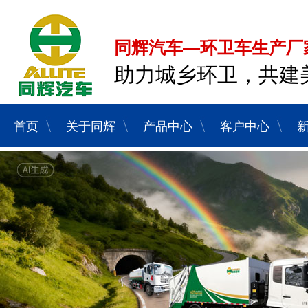
同辉汽车—环卫车生产厂
助力城乡环卫，共建
首页
关于同辉
产品中心
客户中心