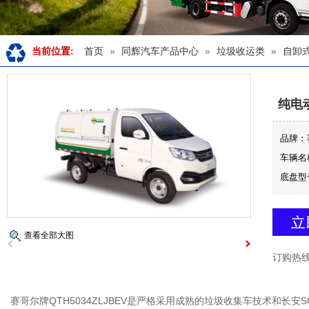
首页
»
同辉汽车产品中心
»
垃圾收运类
»
自卸
当前位置:
纯电动
品牌：
车辆名称
底盘型号
查看全部大图
订购热
赛哥尔牌QTH5034ZLJBEV是严格采用成熟的垃圾收集车技术和长安S