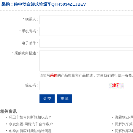
采购：纯电动自卸式垃圾车QTH5034ZLJBEV
*
联系人：
*
手机号码：
电子邮件：
*
采购意向描述：
请填写
采购
的产品数量和产品描述，方便我们进行统一备货
验证码：
相关资讯
环卫车如何判断轮胎状态？
海霖物业-
水发集团-同辉汽车合作客户
同辉汽车第
冬季如何应对柴油结蜡问题
同辉汽车3