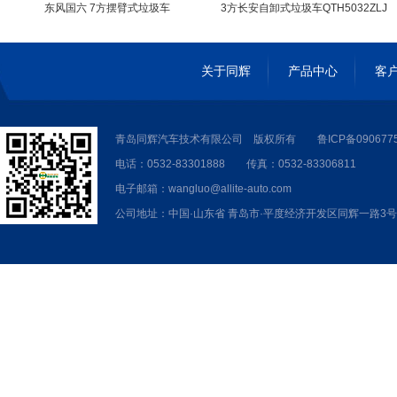
东风国六 7方摆臂式垃圾车
3方长安自卸式垃圾车QTH5032ZLJ
QTH5161ZBS
关于同辉
产品中心
客
青岛同辉汽车技术有限公司 版权所有
鲁ICP备090677
电话：0532-83301888 传真：0532-83306811
电子邮箱：wangluo@allite-auto.com
公司地址：中国·山东省 青岛市·平度经济开发区同辉一路3号