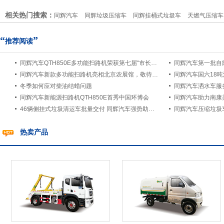
相关热门搜索：
同辉汽车
同辉垃圾压缩车
同辉挂桶式垃圾车
天燃气压缩车
“
”
推荐阅读
同辉汽车QTH850E多功能扫路机荣获第七届“市长杯”·海创汇·中小企业创新创业大赛三等奖
同辉汽车第一批自
同辉汽车新款多功能扫路机亮相北京农展馆，敬待您的到来
同辉汽车国六18
冬季如何应对柴油结蜡问题
同辉汽车洒水车服
同辉汽车新能源扫路机QTH850E首秀中国环博会
同辉汽车助力南康
46辆侧挂式垃圾清运车批量交付 同辉汽车强势助力垃圾分类
同辉汽车压缩垃圾
热卖产品