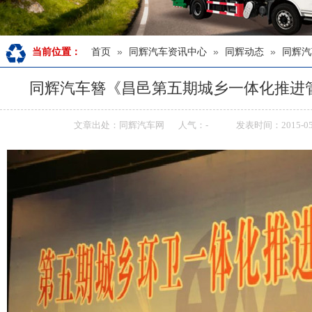
首页
»
同辉汽车资讯中心
»
同辉动态
»
同辉汽
当前位置：
研修班》圆满落幕
同辉汽车簪《昌邑第五期城乡一体化推进
文章出处：同辉汽车网
人气：
-
发表时间：2015-05-