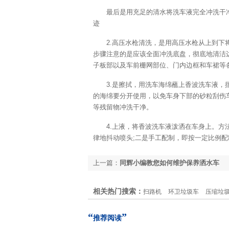
最后是用充足的清水将洗车液完全冲洗干
迹
2.高压水枪清洗，是用高压水枪从上到
步骤注意的是应该全面冲洗底盘，彻底地清洁
子板部以及车前栅网部位、门内边框和车裙等
3.是擦拭，用洗车海绵蘸上香波洗车液
的海绵要分开使用，以免车身下部的砂粒刮伤
等残留物冲洗干净。
4.上液，将香波洗车液泼洒在车身上。
律地抖动喷头;二是手工配制，即按一定比例
上一篇：
同辉小编教您如何维护保养洒水车
相关热门搜索：
扫路机
环卫垃圾车
压缩垃
“
”
推荐阅读