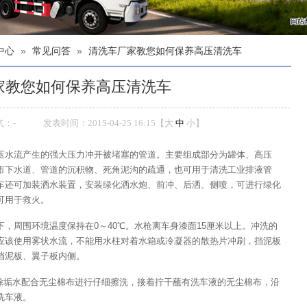
中心
»
常见问答
»
清洗车厂家教您如何保养高压清洗车
家教您如何保养高压清洗车
气：
-
发表时间：2015-04-25 16:15【
大
中
小
】
压水流产生的强大压力冲开被堵塞的管道。主要组成部分为罐体、高压
市下水道、管道的沉积物、死角泥沟的疏通，也可用于清洗工业排液管
车还可加装洒水装置，安装绿化洒水炮、前冲、后洒、侧喷，可进行绿化
可用于救火。
下，周围环境温度保持在0～40℃。水枪离车身漆面15厘米以上。冲洗的
应该使用雾状水流，不能用水柱对着水箱或冷凝器的散热片冲刷，挡泥板
挡泥板、翼子板内侧。
能除垢水配合无尘棉布进行仔细擦洗，接着拧干蘸有洗车液的无尘棉布，沿
洗车液。