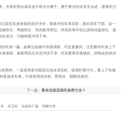
净，并及时用合成羊皮巾将水分擦干。擦干要达到全车无水迹，玻璃无污
下将沾染在车身表面的泥沙冲掉，接着冲洗车身后部，最后洗车下部。这一
边缘部分、弯曲部位、挡泥板等部位。特别应将车轮以及制动盘部位、翼
各处泥沙、污物彻底冲洗干净。
，揩拭车身一遍，如果沾染物不容易清除，可反复擦拭，注意擦拭车身上下
车身漆面。接着用高压水花冲洗干净，特别要将车接缝处、拐角处的泡沫
方法有两种，一是使用多功能高压泡沫清洗机，喷洒时要均匀，要上下有规
配制香波洗车液，不得使用洗衣粉、肥皂水、脱蜡洗涤剂。
下一篇：
青岛垃圾压缩车保养方法？
圾车
环卫车
垃圾车厂家
同辉汽车