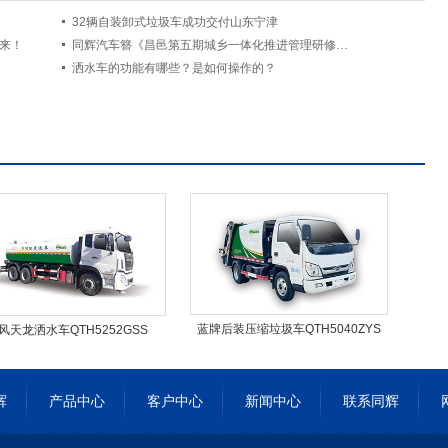
32辆自装卸式垃圾车成功交付山东宁津
而来！
同辉汽车簪《昌邑第五期城乡一体化推进管理研修班》圆满落幕
洒水车的功能有哪些？是如何操作的？
蓝牌后装压缩垃圾车QTH5040ZYS
风天龙洒水车QTH5252GSS
辉
产品中心
客户中心
新闻中心
联系同辉