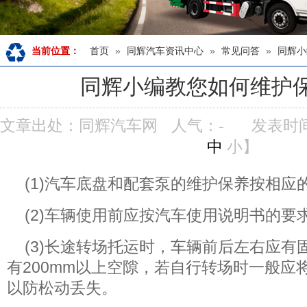
首页
»
同辉汽车资讯中心
»
常见问答
»
同辉小
当前位置：
同辉小编教您如何维护
文章出处：同辉汽车网
人气：
-
发表时间：
中
小
】
(1)汽车底盘和配套泵的维护保养按相应
(2)车辆使用前应按汽车使用说明书的要
(3)长途转场托运时，车辆前后左右应有
有200mm以上空隙，若自行转场时一般应
以防松动丢失。