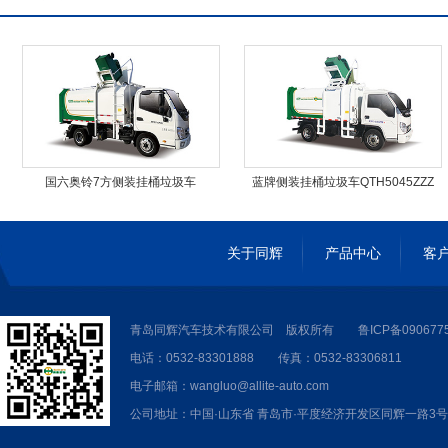
国六奥铃7方侧装挂桶垃圾车
蓝牌侧装挂桶垃圾车QTH5045ZZZ
QTH5047ZZZ
关于同辉
产品中心
客
青岛同辉汽车技术有限公司 版权所有
鲁ICP备090677
电话：0532-83301888 传真：0532-83306811
电子邮箱：wangluo@allite-auto.com
公司地址：中国·山东省 青岛市·平度经济开发区同辉一路3号