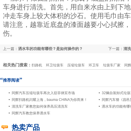
车身进行清洗。首先，用自来水由上到下地
冲走车身上较大体积的沙石。使用毛巾由车
请注意，越靠近底盘的漆面越要小心拭擦，
伤。
上一篇：
洒水车的功能有哪些？是如何操作的？
下一篇：
清洗
相关热门搜索：
扫路机
环卫垃圾车
压缩垃圾车
环卫车
垃圾车厂家
同
“
”
推荐阅读
同辉汽车压缩垃圾车再次入驻菲律宾市场
32辆自装卸式垃
同辉扫路机闪耀上海，bauma CHINA为你而来！
清洗车厂家教您如何保养高压清洗车
洒水车的功能有哪
同辉汽车教您保养洒水车
热卖产品