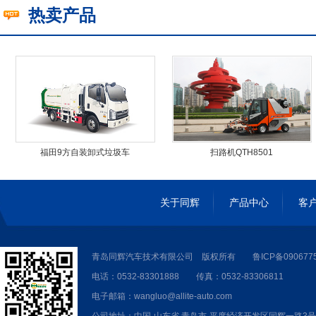
热卖产品
福田9方自装卸式垃圾车
扫路机QTH8501
QTH5079ZZZA
关于同辉
产品中心
客
青岛同辉汽车技术有限公司 版权所有
鲁ICP备090677
电话：0532-83301888 传真：0532-83306811
电子邮箱：wangluo@allite-auto.com