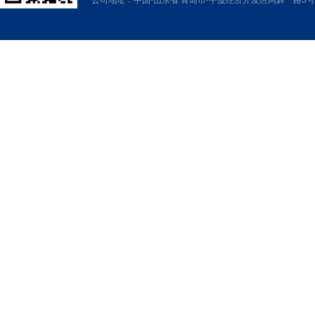
公司地址：中国·山东省 青岛市·平度经济开发区同辉一路3号