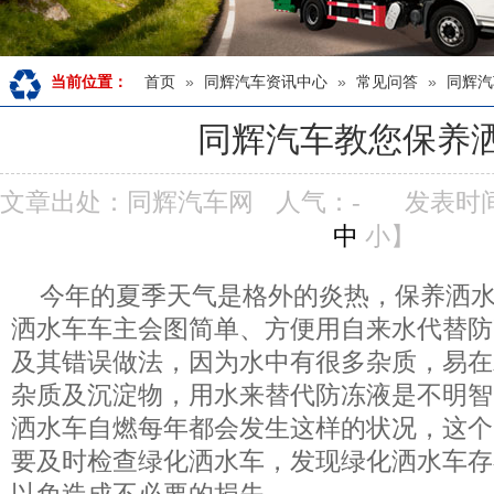
首页
»
同辉汽车资讯中心
»
常见问答
»
同辉汽
当前位置：
同辉汽车教您保养
文章出处：同辉汽车网
人气：
-
发表时间：
中
小
】
今年的夏季天气是格外的炎热，保养洒水
洒水车车主会图简单、方便用自来水代替防
及其错误做法，因为水中有很多杂质，易在
杂质及沉淀物，用水来替代防冻液是不明智
洒水车自燃每年都会发生这样的状况，这个
要及时检查绿化洒水车，发现绿化洒水车存